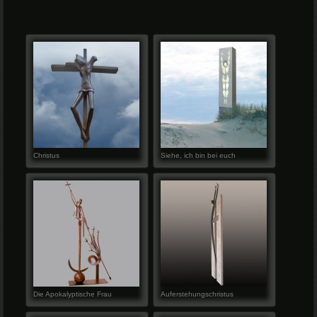
Christus
Siehe, ich bin bei euch
Die Apokalyptische Frau
Auferstehungschristus