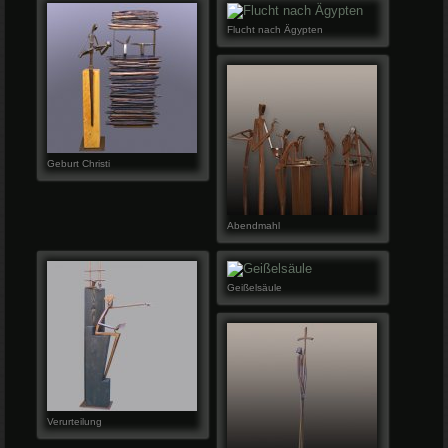
Flucht nach Ägypten
Geburt Christi
Abendmahl
Geißelsäule
Verurteilung