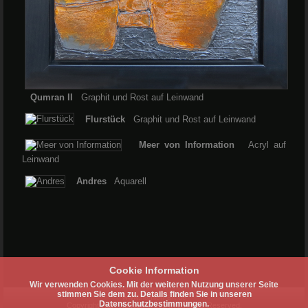
Qumran II
Graphit und Rost auf Leinwand
Flurstück
Graphit und Rost auf Leinwand
Meer von Information
Acryl auf
Leinwand
Andres
Aquarell
Cookie Information
Wir verwenden Cookies. Mit der weiteren Nutzung unserer Seite
stimmen Sie dem zu. Details finden Sie in unseren
www.hamleh-art.de
Datenschutzbestimmungen.
Copyright R&R Hamleh © 2014. All Rights Reserved.